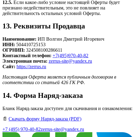
12.5.
Если какое-либо условие настоящей Оферты будет
признано недействительным, это не повлияет на
действительность остальных условий Оферты.
13. Реквизиты Продавца
Наименование:
ИП Волгин Дмитрий Игоревич
ИНН:
504410725153
ОГРНИП:
324508100286611
Контактный телефон:
+7(495)970-40-82
Электронная почта:
zerrus-site@yandex.ru
Сайт:
https://zerrus.ru
Настоящая Оферта является публичным договором в
соответствии со статьей 426 ГК РФ.
14. Форма Наряд-заказа
Бланк Наряд-заказа доступен для скачивания и ознакомления:
📄
Скачать форму Наряд-заказа (PDF)
+7 (495) 970-40-82
zerrus-site@yandex.ru